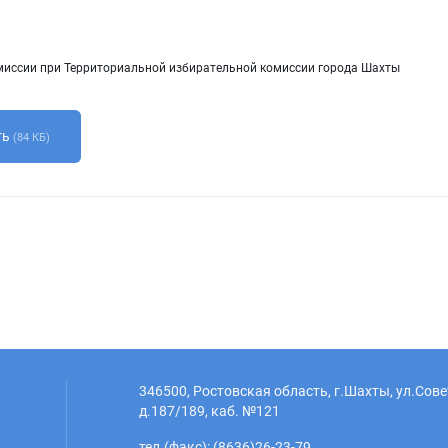
иссии при Территориальной избирательной комиссии города Шахты
ть
(84 КБ)
346500, Ростовская область, г.Шахты, ул.Сове
д.187/189, каб. №121
тел.(факс): (8636)26-23-79