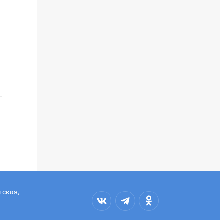
тская,