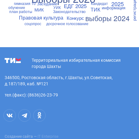
регистрация
2025
Заседание
гимназия 10
Кандидат
ЕДГ 2025
информация
обучение
УИК
ТИК
МИК
план работы
Законодательство
выборы 2024
Правовая культура
Конкурс
соцопрос
досрочное голосование
Территориальная избирательная комиссия
города Шахты
346500, Ростовская область, г.Шахты, ул.Советская,
д.187/189, каб. №121
тел.(факс): (8636)26-23-79
Создание сайта —
IT Enterprise