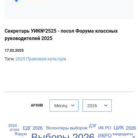
Секретарь УИК№2525 - посол Форума классных
руководителей 2025
17.02.2025
Тэги:
2025
Правовая культура
АРХИВ
Месяц
2026
ДЭГ
2024
ЦИК
ЕДГ 2026
2026
Волонтеры выборов
ИК РО
итоги
Выборы 2026
Форум
кандидаты
ИКРО