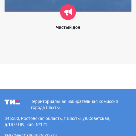
Чистый дон
Территориальная избирательная комиссия
города Шахты
346500, Ростовская область, г.Шахты, ул.Советская,
д.187/189, каб. №121
тел.(факс): (8636)26-23-79