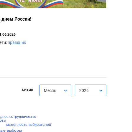
 днем России!
1.06.2026
эги:
праздник
АРХИВ
Месяц
2026
дное сотрудничество
боты
численность избирателей
ные выборы