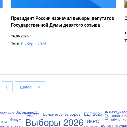
Президент России назначил выборы депутатов
С
Государственной Думы девятого созыва
1
16.06.2026
Т
Тэги:
Выборы 2026
8
Далее
формация
Заседание
ДЭГ
междунаро
ЦИК
ЕДГ 2026
Волонтеры выборов
УИК
план ра
Выборы 2026
Форум
обучение
ИКРО
аты
дополнитель
ция
кандидаты
Кандидат