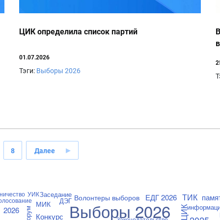
ЦИК определила список партий
В
в
01.07.2026
2
Тэги:
Выборы 2026
Т
8
Далее
Заседание
ничество
УИК
ТИК
ЕДГ 2026
памя
Волонтеры выборов
ДЭГ
олосование
МИК
Выборы 2026
информац
ЦИК
2026
Форум
Конкурс
2025
Законодательство