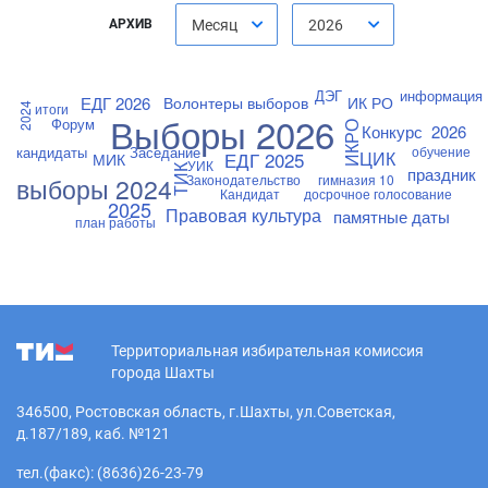
АРХИВ
Месяц
2026
ДЭГ
информация
ЕДГ 2026
Волонтеры выборов
ИК РО
итоги
2024
Выборы 2026
Форум
ИКРО
Конкурс
2026
кандидаты
Заседание
обучение
ЕДГ 2025
ЦИК
МИК
УИК
ТИК
праздник
Законодательство
гимназия 10
выборы 2024
Кандидат
досрочное голосование
2025
Правовая культура
памятные даты
план работы
Территориальная избирательная комиссия
города Шахты
346500, Ростовская область, г.Шахты, ул.Советская,
д.187/189, каб. №121
тел.(факс): (8636)26-23-79