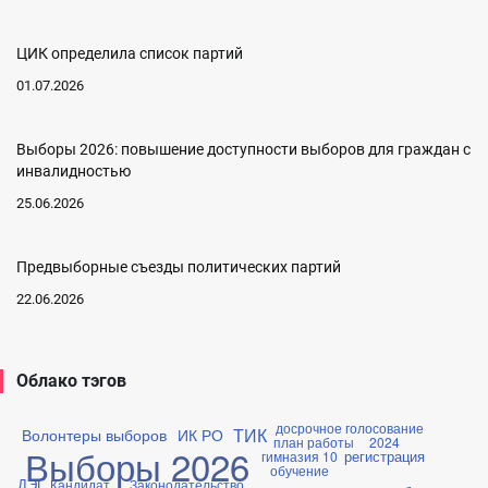
ЦИК определила список партий
01.07.2026
Выборы 2026: повышение доступности выборов для граждан с
инвалидностью
25.06.2026
Предвыборные съезды политических партий
22.06.2026
Облако тэгов
досрочное голосование
ТИК
Волонтеры выборов
ИК РО
план работы
2024
Выборы 2026
регистрация
гимназия 10
обучение
ДЭГ
Кандидат
Законодательство