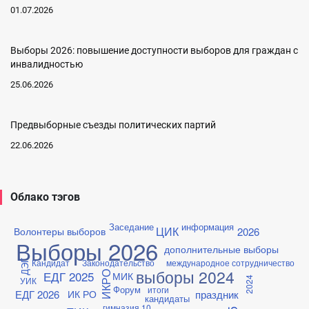
01.07.2026
Выборы 2026: повышение доступности выборов для граждан с
инвалидностью
25.06.2026
Предвыборные съезды политических партий
22.06.2026
Облако тэгов
Заседание
информация
ЦИК
2026
Волонтеры выборов
Выборы 2026
дополнительные выборы
Кандидат
Законодательство
международное сотрудничество
ДЭГ
выборы 2024
ЕДГ 2025
ИКРО
МИК
УИК
2024
Форум
итоги
ЕДГ 2026
праздник
ИК РО
кандидаты
гимназия 10