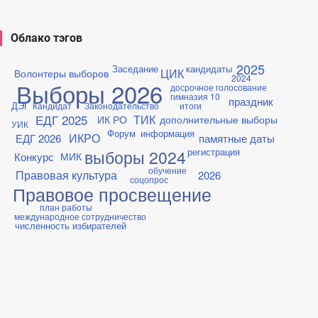
Облако тэгов
2025
Заседание
кандидаты
ЦИК
Волонтеры выборов
2024
Выборы 2026
досрочное голосование
гимназия 10
праздник
ДЭГ
Кандидат
Законодательство
итоги
ЕДГ 2025
ТИК
ИК РО
дополнительные выборы
УИК
Форум
информация
ИКРО
ЕДГ 2026
памятные даты
регистрация
выборы 2024
Конкурс
МИК
обучение
Правовая культура
2026
соцопрос
Правовое просвещение
план работы
международное сотрудничество
численность избирателей