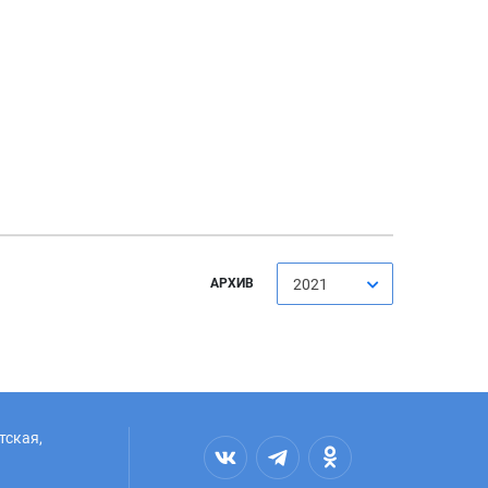
АРХИВ
2021
тская,