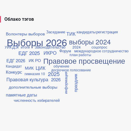
Облако тэгов
Заседание
кандидаты
регистрация
ТИК
Волонтеры выборов
Выборы 2026
выборы 2024
ДЭГ
УИК
итоги
Законодательство
2024
соцопрос
Форум
международное сотрудничество
ЕДГ 2025
ИКРО
план работы
Правовое просвещение
ЕДГ 2026
ИК РО
Кандидат
обучение
ЦИК
МИК
досрочное голосование
Конкурс
2025
гимназия 10
информация
праздник
Правовая культура
2026
дополнительные выборы
памятные даты
численность избирателей