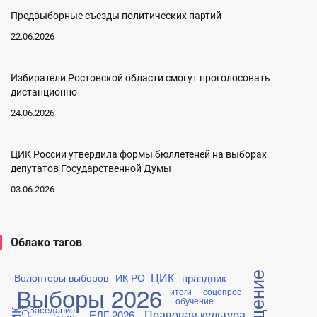
Предвыборные съезды политических партий
22.06.2026
Избиратели Ростовской области смогут проголосовать
дистанционно
24.06.2026
ЦИК России утвердила формы бюллетеней на выборах
депутатов Государственной Думы
03.06.2026
Облако тэгов
ЦИК
праздник
Волонтеры выборов
ИК РО
Выборы 2026
итоги
соцопрос
обучение
Заседание
ДЭГ
Правовая культура
ЕДГ 2026