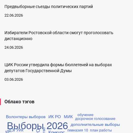
Предвыборные съезды политических партий
22.06.2026
Избиратели Ростовской области смогут проголосовать
дистанционно
24.06.2026
ЦИК России утвердила формы бюллетеней на выборах
депутатов Государственной Думы
03.06.2026
Облако тэгов
обучение
Волонтеры выборов
ИК РО
МИК
досрочное голосование
Выборы 2026
дополнительные выборы
ДЭГ
УИК
гимназия 10
план работы
Конкурс