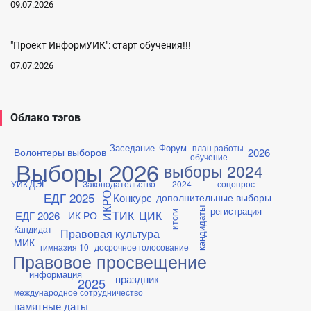
09.07.2026
"Проект ИнформУИК": старт обучения!!!
07.07.2026
Облако тэгов
Заседание
Форум
план работы
2026
Волонтеры выборов
обучение
Выборы 2026
выборы 2024
ДЭГ
УИК
Законодательство
2024
соцопрос
ЕДГ 2025
ИКРО
Конкурс
дополнительные выборы
регистрация
кандидаты
ТИК
ЦИК
итоги
ЕДГ 2026
ИК РО
Кандидат
Правовая культура
МИК
гимназия 10
досрочное голосование
Правовое просвещение
информация
праздник
2025
международное сотрудничество
памятные даты